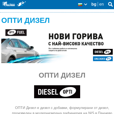
Skip
bg
en
Se
BG
Se
thi
to
O
sit
fo
ОПТИ ДИЗЕЛ
main
u
content
r
p
r
o
d
ОПТИ ДИЗЕЛ
u
c
t
s
ОПТИ Дизел е дизел с добавки, формулирани от дизел,
произведен в модернизирана рафинерия на NIS в Панчево